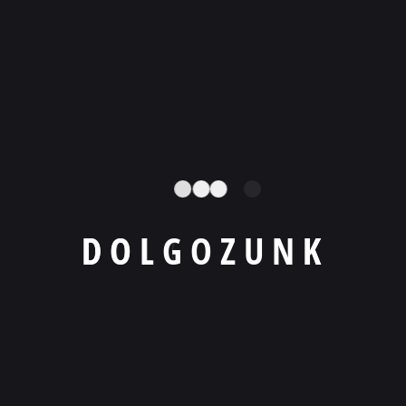
A KOMP Média és Marketing Kft. módszertana
Legfontosabb tartalmak
Mikor Jön El A PPC Ideje?
2025.11.01.
D
O
L
G
O
Z
U
N
K
Honlapkészítés A-Tól Z-Ig
2025.11.01.
A Nagy Online Marketing Tévhit
2025.11.01.