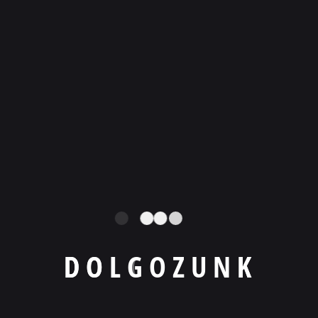
A nagy online marketing tévhit
Honlapkészítés A-tól Z-ig
A KKV-k bizalomépítő lőszere
Mikor jön el a PPC ideje?
A KOMP Média és Marketing Kft. módszertana
D
O
L
G
O
Z
U
N
K
Legfontosabb tartalmak