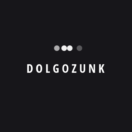
Legfontosabb tartalmak
Mikor Jön El A PPC Ideje?
2025.11.01.
Honlapkészítés A-Tól Z-Ig
D
O
L
G
O
Z
U
N
K
2025.11.01.
A Nagy Online Marketing Tévhit
2025.11.01.
Tartalom kategóriák