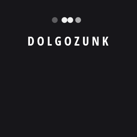
D
O
L
G
O
Z
U
N
K