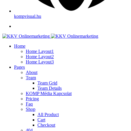
kompvisual.hu
Home
Home Layout1
Home Layout2
Home Layout3
Pages
About
Team
Team Grid
Team Details
KOMP Média Kapcsolat
Pricing
Faq
Shop
All Product
Cart
Checkout
404