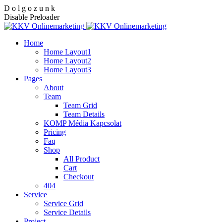
D
o
l
g
o
z
u
n
k
Disable Preloader
Home
Home Layout1
Home Layout2
Home Layout3
Pages
About
Team
Team Grid
Team Details
KOMP Média Kapcsolat
Pricing
Faq
Shop
All Product
Cart
Checkout
404
Service
Service Grid
Service Details
Project