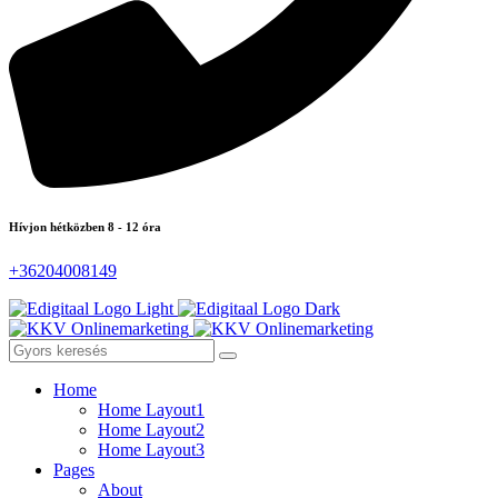
Hívjon hétközben 8 - 12 óra
+36204008149
Home
Home Layout1
Home Layout2
Home Layout3
Pages
About