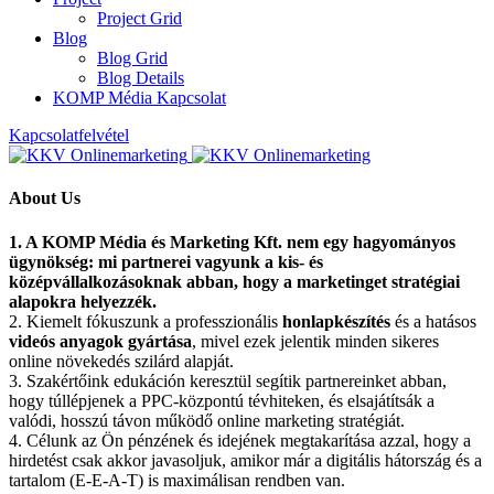
Project Grid
Blog
Blog Grid
Blog Details
KOMP Média Kapcsolat
Kapcsolatfelvétel
About Us
1. A KOMP Média és Marketing Kft. nem egy hagyományos
ügynökség: mi partnerei vagyunk a kis- és
középvállalkozásoknak abban, hogy a marketinget stratégiai
alapokra helyezzék.
2. Kiemelt fókuszunk a professzionális
honlapkészítés
és a hatásos
videós anyagok gyártása
, mivel ezek jelentik minden sikeres
online növekedés szilárd alapját.
3. Szakértőink edukáción keresztül segítik partnereinket abban,
hogy túllépjenek a PPC-központú tévhiteken, és elsajátítsák a
valódi, hosszú távon működő online marketing stratégiát.
4. Célunk az Ön pénzének és idejének megtakarítása azzal, hogy a
hirdetést csak akkor javasoljuk, amikor már a digitális hátország és a
tartalom (E-E-A-T) is maximálisan rendben van.