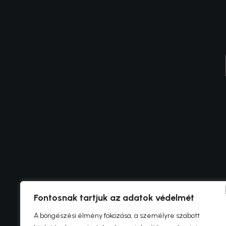
Fontosnak tartjuk az adatok védelmét
A böngészési élmény fokozása, a személyre szabott