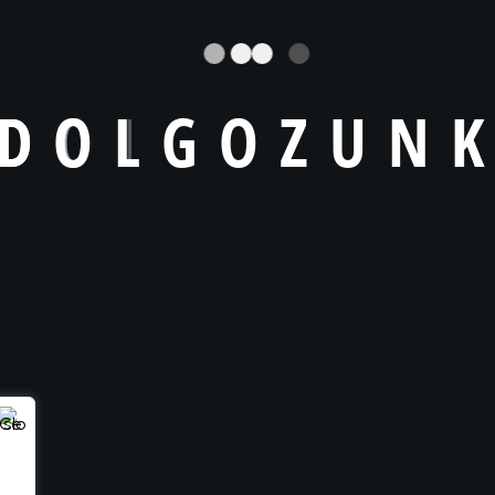
D
O
L
G
O
Z
U
N