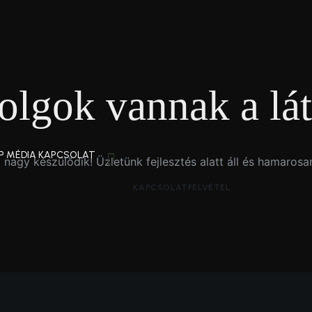
olgok vannak a lát
P MÉDIA KAPCSOLAT
 nagy készülődik! Üzletünk fejlesztés alatt áll és hamarosan
KAPCSOLATFELVÉTEL