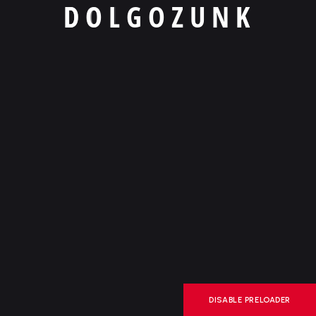
D
O
L
G
O
Z
U
N
K
DISABLE PRELOADER